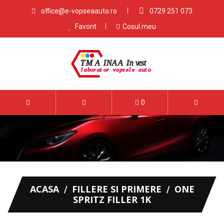
office@e-vopseaauto.ro
0729 251 073
Favorit
Cosul meu
0
ACASA
FILLERE SI PRIMERE
ONE
SPRITZ FILLER 1K